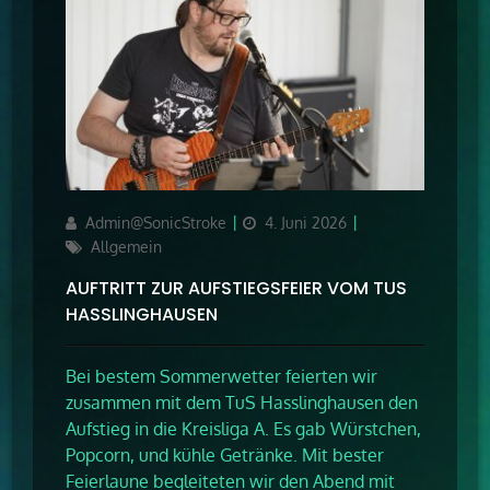
Author
Updated
Categories
Admin@SonicStroke
4. Juni 2026
on
Allgemein
AUFTRITT ZUR AUFSTIEGSFEIER VOM TUS
HASSLINGHAUSEN
Bei bestem Sommerwetter feierten wir
zusammen mit dem TuS Hasslinghausen den
Aufstieg in die Kreisliga A. Es gab Würstchen,
Popcorn, und kühle Getränke. Mit bester
Feierlaune begleiteten wir den Abend mit